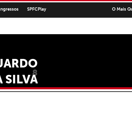
ingressos
SPFCPlay
O Mais Q
UARDO
8
 SILVA