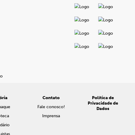
ória
Contato
Política de
Privacidade de
naque
Fale conosco!
Dados
oteca
Imprensa
dário
istas