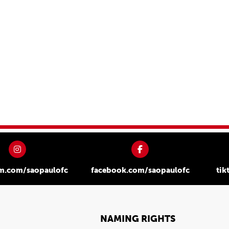
am.com/saopaulofc
facebook.com/saopaulofc
tik
NAMING RIGHTS