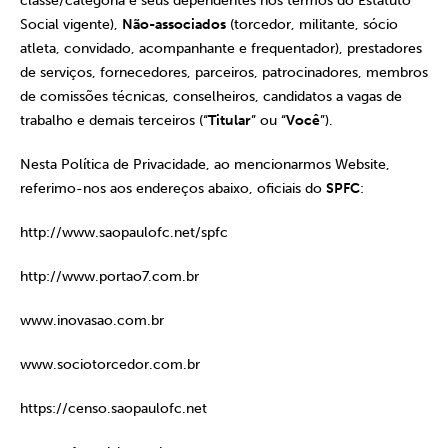
classe/categoria e seus dependentes nos termos do Estatuto
Social vigente),
Não-associados
(torcedor, militante, sócio
atleta, convidado, acompanhante e frequentador), prestadores
de serviços, fornecedores, parceiros, patrocinadores, membros
de comissões técnicas, conselheiros, candidatos a vagas de
trabalho e demais terceiros (“
Titular
” ou “
Você
”).
Nesta Política de Privacidade, ao mencionarmos Website,
referimo-nos aos endereços abaixo, oficiais do
SPFC
:
http://www.saopaulofc.net/spfc
http://www.portao7.com.br
www.inovasao.com.br
www.sociotorcedor.com.br
https://censo.saopaulofc.net