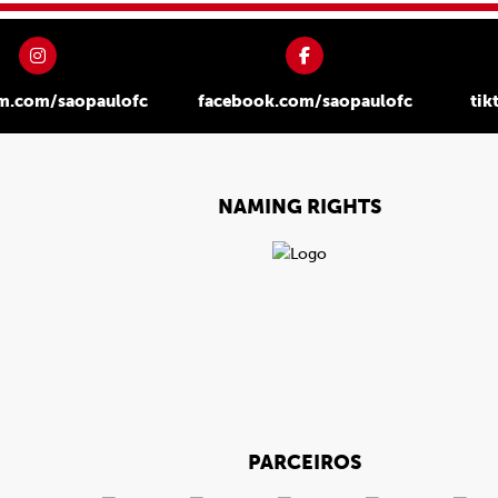
am.com/saopaulofc
facebook.com/saopaulofc
tik
NAMING RIGHTS
PARCEIROS