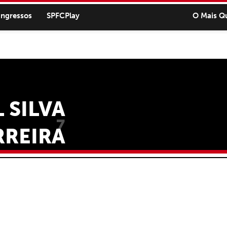
ingressos
SPFCPlay
O Mais Q
 SILVA
7
RREIRA