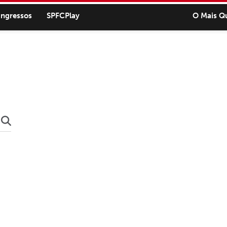
ingressos
SPFCPlay
O Mais Q