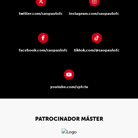
twitter.com/saopaulofc
instagram.com/saopaulofc
facebook.com/saopaulofc
tiktok.com/@saopaulofc
youtube.com/spfctv
PATROCINADOR MÁSTER