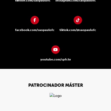
twitter.com/saopaulofc
instagram.com/saopaulofc
facebook.com/saopaulofc
tiktok.com/@saopaulofc
youtube.com/spfctv
PATROCINADOR MÁSTER