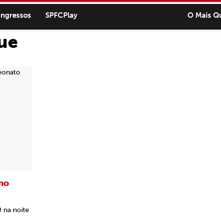
ingressos
SPFCPlay
O Mais Q
ue
 no
 na noite