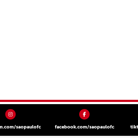
am.com/saopaulofc
facebook.com/saopaulofc
tik