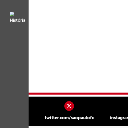
twitter.com/saopaulofc
instagr