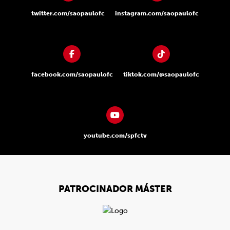
twitter.com/saopaulofc
instagram.com/saopaulofc
facebook.com/saopaulofc
tiktok.com/@saopaulofc
youtube.com/spfctv
PATROCINADOR MÁSTER