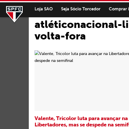
Loja SAO
Seja Sócio Torcedor
Comprar 
atléticonacional-l
volta-fora
Valente, Tricolor luta para avançar na
Libertadores, mas se despede na semif