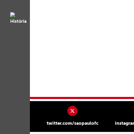
twitter.com/saopaulofc
instagr