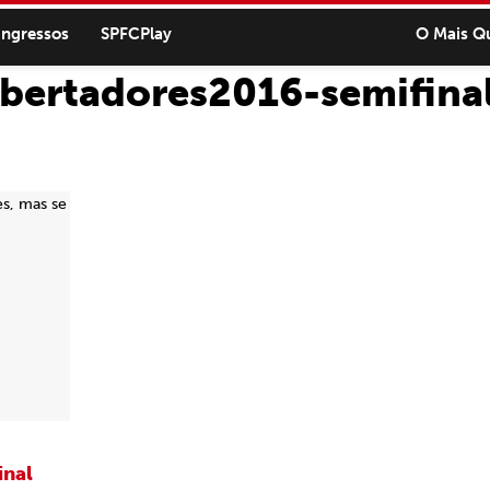
ingressos
SPFCPlay
O Mais Q
ibertadores2016-semifina
inal