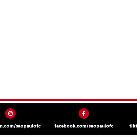
am.com/saopaulofc
facebook.com/saopaulofc
tik