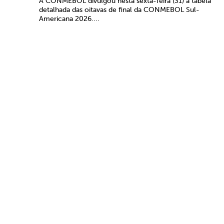
A CONMEBOL divulgou nesta sexta-feira (31) a tabela
detalhada das oitavas de final da CONMEBOL Sul-
Americana 2026....