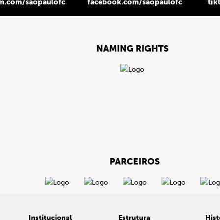
am.com/saopaulofc
facebook.com/saopaulofc
tik
NAMING RIGHTS
PARCEIROS
Institucional
Estrutura
Hist