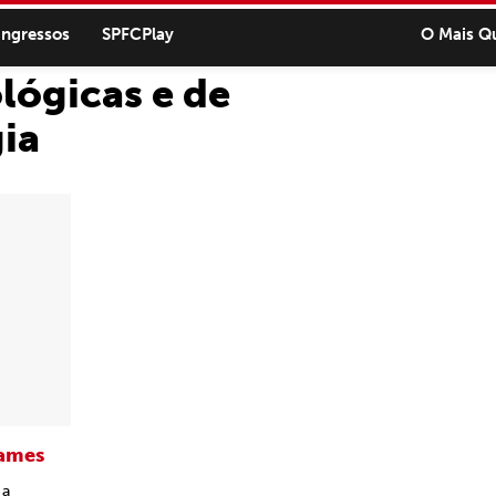
ingressos
SPFCPlay
O Mais Q
lógicas e de
ia
xames
 a