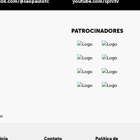
tok.com/@saopaulofc
youtube.com/spfctv
PATROCINADORES
ória
Contato
Política de