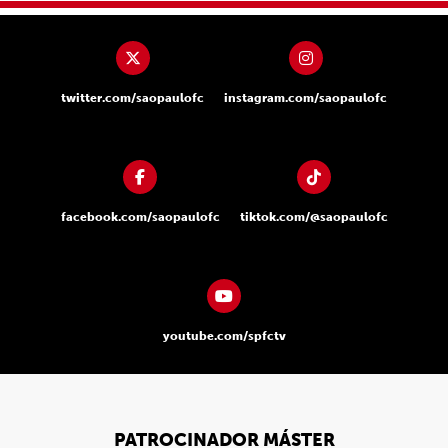
twitter.com/saopaulofc
instagram.com/saopaulofc
facebook.com/saopaulofc
tiktok.com/@saopaulofc
youtube.com/spfctv
PATROCINADOR MÁSTER