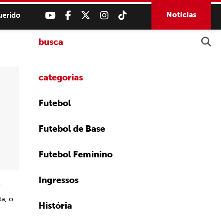
Notícias
uerido
categorias
Futebol
Futebol de Base
Futebol Feminino
Ingressos
a
ta, o
História