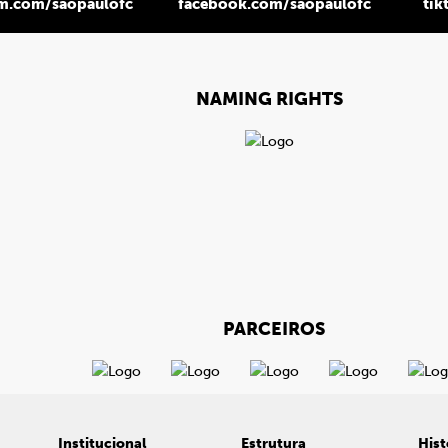
am.com/saopaulofc
facebook.com/saopaulofc
tik
NAMING RIGHTS
PARCEIROS
Institucional
Estrutura
Hist