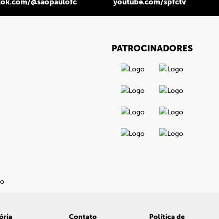
tok.com/@saopaulofc
youtube.com/spfctv
PATROCINADORES
ória
Contato
Política de