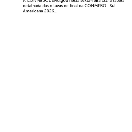
A CONMEBOL divulgou nesta sexta-feira (31) a tabela
detalhada das oitavas de final da CONMEBOL Sul-
Americana 2026....