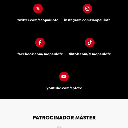
twitter.com/saopaulofc
instagram.com/saopaulofc
facebook.com/saopaulofc
tiktok.com/@saopaulofc
youtube.com/spfctv
PATROCINADOR MÁSTER