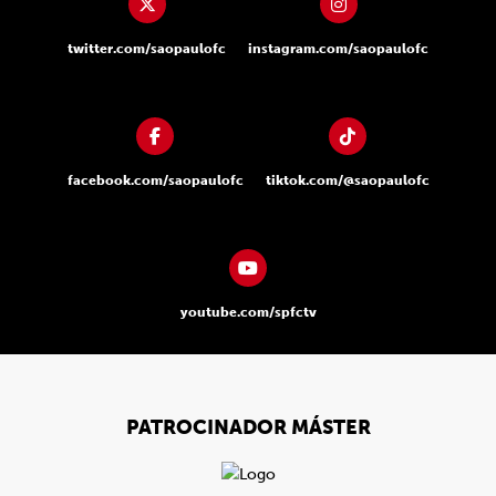
twitter.com/saopaulofc
instagram.com/saopaulofc
facebook.com/saopaulofc
tiktok.com/@saopaulofc
youtube.com/spfctv
PATROCINADOR MÁSTER