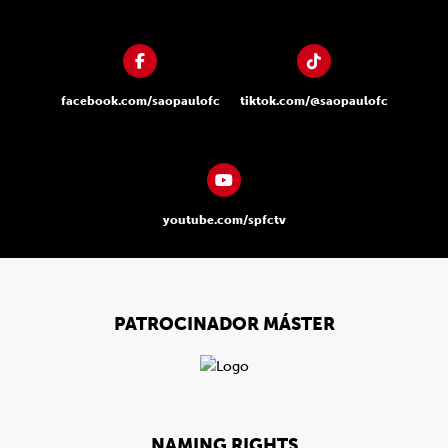
facebook.com/saopaulofc
tiktok.com/@saopaulofc
youtube.com/spfctv
PATROCINADOR MÁSTER
NAMING RIGHTS