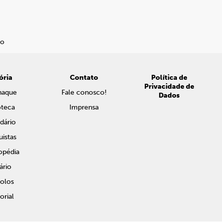
ória
Contato
Política de
Privacidade de
naque
Fale conosco!
Dados
oteca
Imprensa
dário
istas
opédia
ário
olos
rial