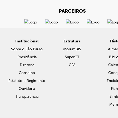
PARCEIROS
Institucional
Estrutura
Hist
Sobre o São Paulo
MorumBIS
Alma
Presidência
SuperCT
Bibli
Diretoria
CFA
Calen
Conselho
Conqu
Estatuto e Regimento
Encicl
Ouvidoria
Fich
Transparência
Símb
Memo