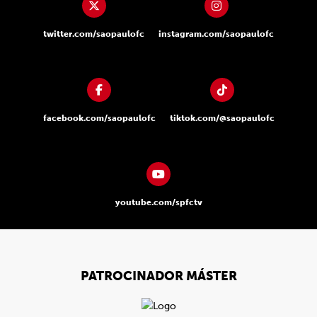
twitter.com/saopaulofc
instagram.com/saopaulofc
facebook.com/saopaulofc
tiktok.com/@saopaulofc
youtube.com/spfctv
PATROCINADOR MÁSTER