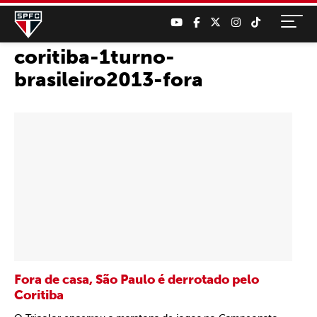
coritiba-1turno-
brasileiro2013-fora
Fora de casa, São Paulo é derrotado pelo
Coritiba