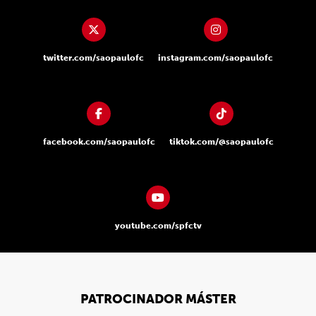
twitter.com/saopaulofc
instagram.com/saopaulofc
facebook.com/saopaulofc
tiktok.com/@saopaulofc
youtube.com/spfctv
PATROCINADOR MÁSTER