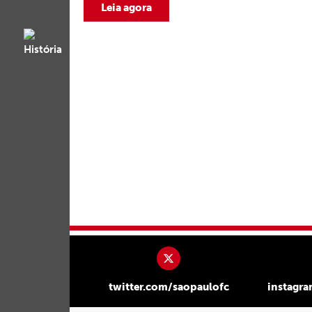
Leia agora
twitter.com/saopaulofc
instagr