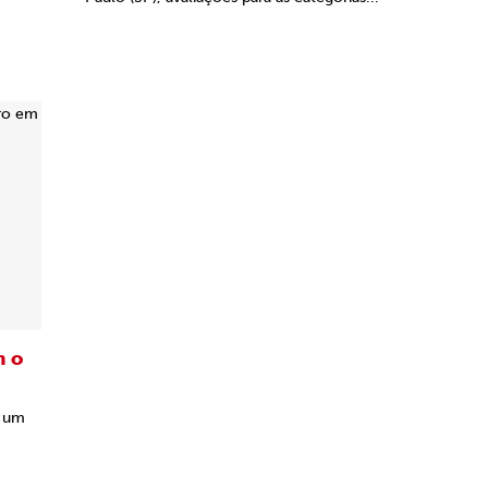
m o
u um