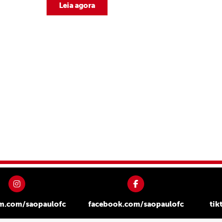
Leia agora
am.com/saopaulofc
facebook.com/saopaulofc
tik