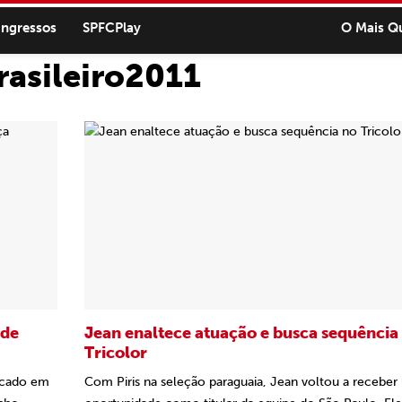
ingressos
SPFCPlay
O Mais Q
rasileiro2011
 de
Jean enaltece atuação e busca sequência
Tricolor
acado em
Com Piris na seleção paraguaia, Jean voltou a recebe