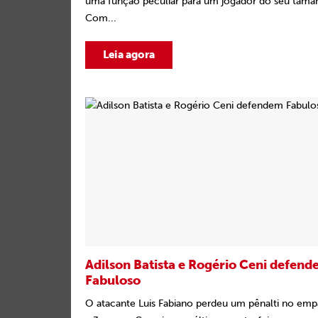
uma função peculiar para um jogador do seu tama
Com...
Leia agora
Adilson Batista e Rogério Ceni defen
Fabuloso
O atacante Luis Fabiano perdeu um pênalti no em