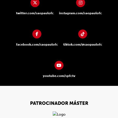
twitter.com/saopaulofc
instagram.com/saopaulofc
facebook.com/saopaulofc
tiktok.com/@saopaulofc
youtube.com/spfctv
PATROCINADOR MÁSTER