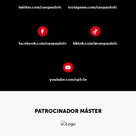
twitter.com/saopaulofc
instagram.com/saopaulofc
facebook.com/saopaulofc
tiktok.com/@saopaulofc
youtube.com/spfctv
PATROCINADOR MÁSTER