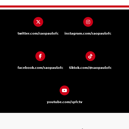
twitter.com/saopaulofc
instagram.com/saopaulofc
facebook.com/saopaulofc
tiktok.com/@saopaulofc
youtube.com/spfctv