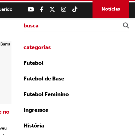
Notícias
uerido
categorias
Futebol
Futebol de Base
Futebol Feminino
Ingressos
e no
História
oveu