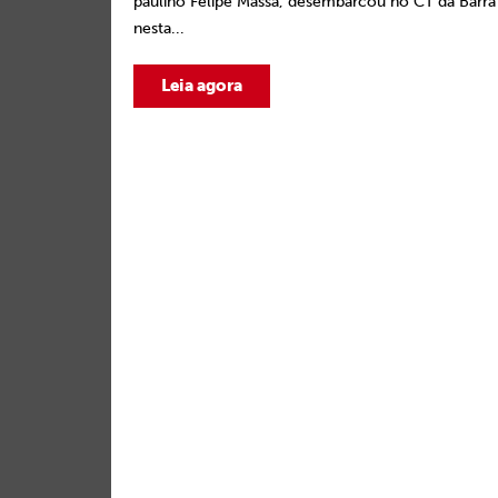
paulino Felipe Massa, desembarcou no CT da Barra
nesta...
Leia agora