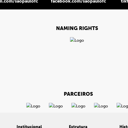
am.com/saopaulofc
facebook.com/saopaulofc
tik
NAMING RIGHTS
PARCEIROS
Institucional
Estrutura
Hist