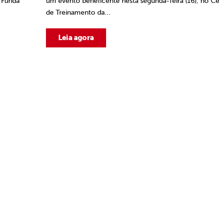
 Funda
um evento beneficente nesta segunda-feira (16), no C
de Treinamento da...
Leia agora