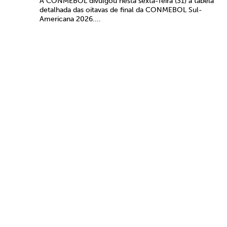
A CONMEBOL divulgou nesta sexta-feira (31) a tabela
detalhada das oitavas de final da CONMEBOL Sul-
Americana 2026....