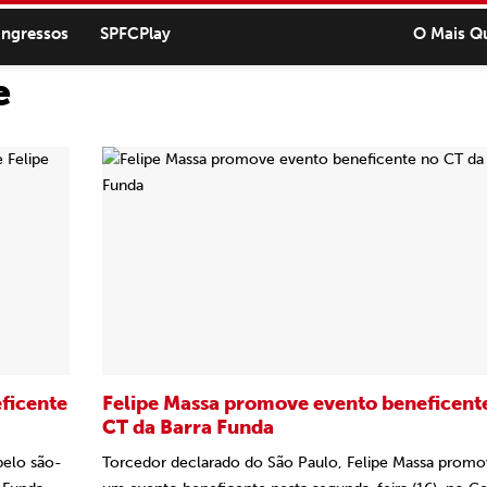
ingressos
SPFCPlay
O Mais Q
e
ficente
Felipe Massa promove evento beneficent
CT da Barra Funda
pelo são-
Torcedor declarado do São Paulo, Felipe Massa prom