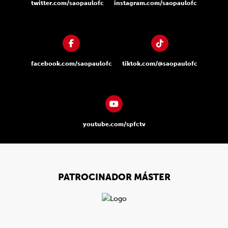
twitter.com/saopaulofc
instagram.com/saopaulofc
facebook.com/saopaulofc
tiktok.com/@saopaulofc
youtube.com/spfctv
PATROCINADOR MÁSTER