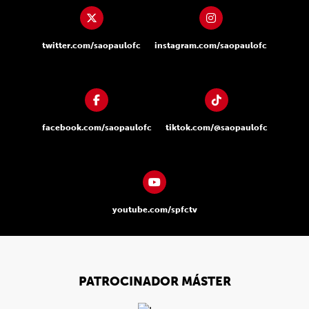
twitter.com/saopaulofc
instagram.com/saopaulofc
facebook.com/saopaulofc
tiktok.com/@saopaulofc
youtube.com/spfctv
PATROCINADOR MÁSTER