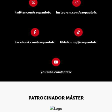
twitter.com/saopaulofc
instagram.com/saopaulofc
facebook.com/saopaulofc
tiktok.com/@saopaulofc
youtube.com/spfctv
PATROCINADOR MÁSTER