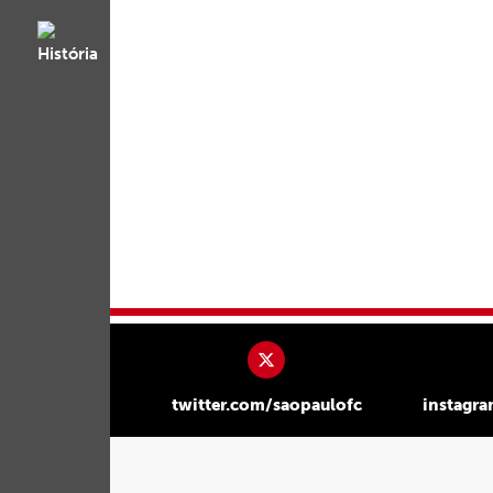
twitter.com/saopaulofc
instagr