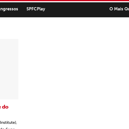
ingressos
SPFCPlay
O Mais Q
e do
nstitute),