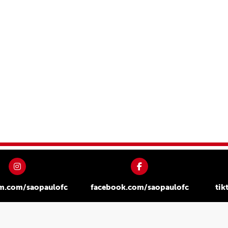
am.com/saopaulofc
facebook.com/saopaulofc
tik