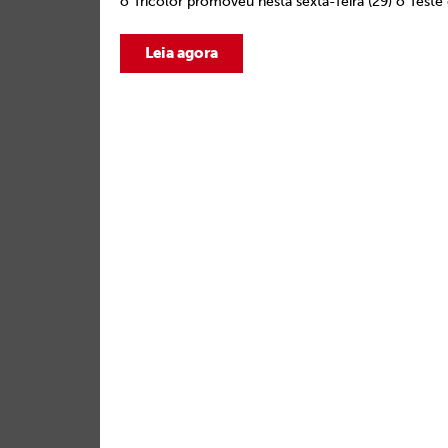
o Tricolor promoveu nesta sexta-feira (29) o Teste 
Leia agora