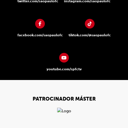
twitter.com/saopaulofc
instagram.com/saopaulofc
facebook.com/saopaulofc
tiktok.com/@saopaulofc
youtube.com/spfctv
PATROCINADOR MÁSTER