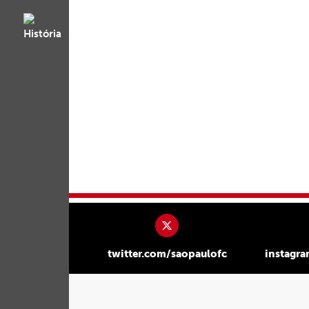
twitter.com/saopaulofc
instagr