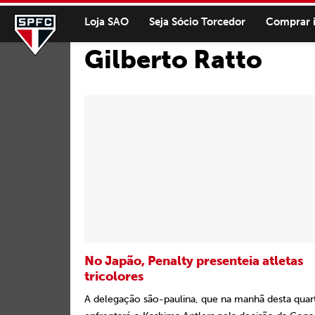
Loja SAO
Seja Sócio Torcedor
Comprar 
Gilberto Ratto
No Japão, Penalty presenteia atletas
tricolores
A delegação são-paulina, que na manhã desta quarta