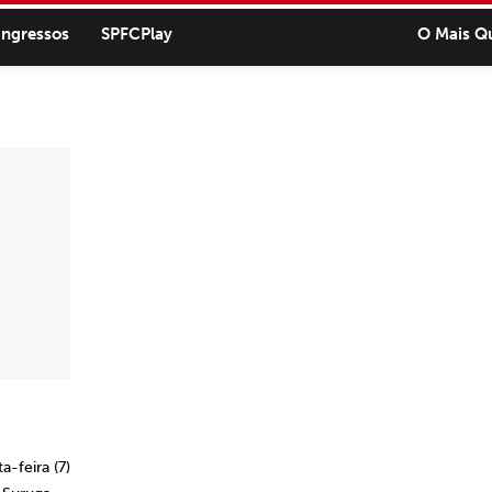
ingressos
SPFCPlay
O Mais Q
-feira (7)