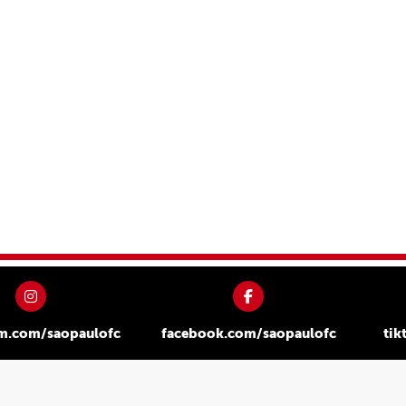
am.com/saopaulofc
facebook.com/saopaulofc
tik