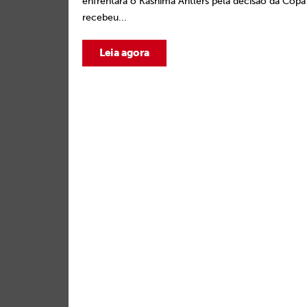
enfrentará o Kashima Antlers pela decisão da Copa
recebeu...
Leia agora