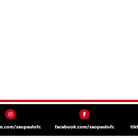
am.com/saopaulofc
facebook.com/saopaulofc
tik