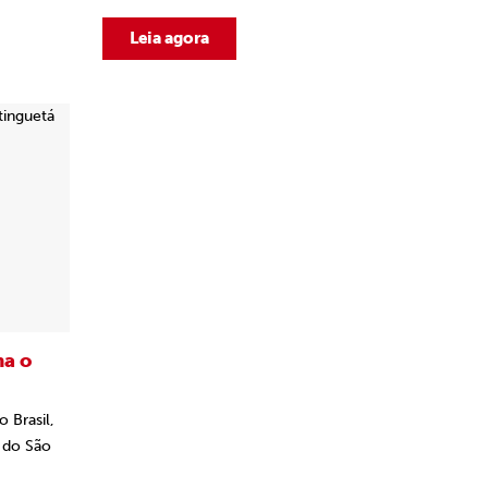
Leia agora
ha o
 Brasil,
o do São