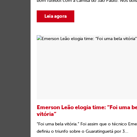
bom futebol com a camisa do São Paulo. Nos dois.
Leia agora
Emerson Leão elogia time: “Foi uma b
vitória”
“Foi uma bela vitória.” Foi assim que o técnico Em
definiu o triunfo sobre o Guaratinguetá por 3...