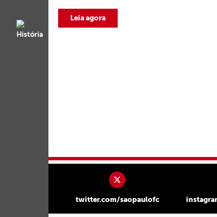
Leia agora
twitter.com/saopaulofc
instagr