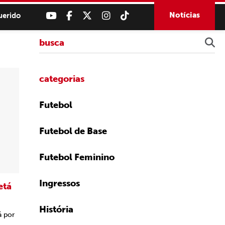
Notícias
uerido
categorias
Futebol
Futebol de Base
Futebol Feminino
Ingressos
etá
História
á por