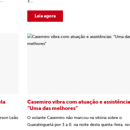
..
3...
Leia agora
ela
Casemiro vibra com atuação e assistência
“Uma das melhores”
erson Leão
O volante Casemiro não marcou na vitória sobre o
Guaratinguetá por 3 a 0, na noite desta quinta-feira, no.