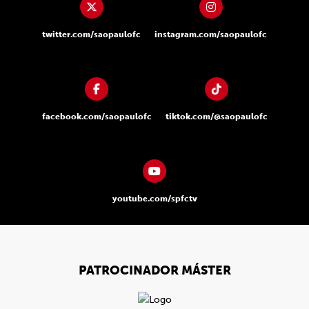
twitter.com/saopaulofc
instagram.com/saopaulofc
facebook.com/saopaulofc
tiktok.com/@saopaulofc
youtube.com/spfctv
PATROCINADOR MÁSTER