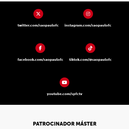
twitter.com/saopaulofc
instagram.com/saopaulofc
facebook.com/saopaulofc
tiktok.com/@saopaulofc
youtube.com/spfctv
PATROCINADOR MÁSTER