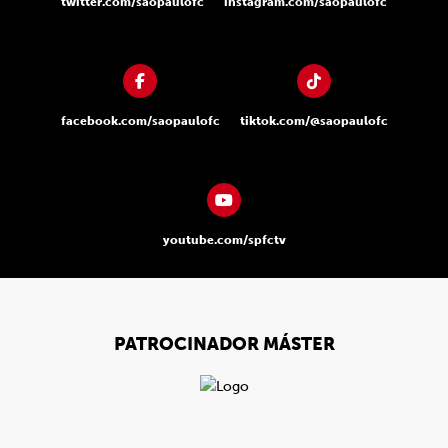
twitter.com/saopaulofc
instagram.com/saopaulofc
facebook.com/saopaulofc
tiktok.com/@saopaulofc
youtube.com/spfctv
PATROCINADOR MÁSTER