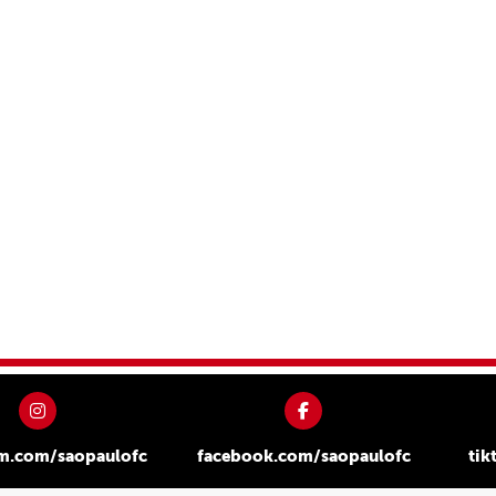
am.com/saopaulofc
facebook.com/saopaulofc
tik