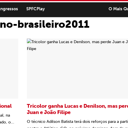
ingressos
SPFCPlay
O Mais Q
rno-brasileiro2011
ional
Tricolor ganha Lucas e Denilson, mas per
Juan e João Filipe
al, na
O técnico Adilson Batista terá dois reforços para a part
do, o...