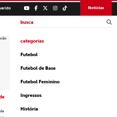
Notícias
uerido
categorias
Futebol
Futebol de Base
Futebol Feminino
Ingressos
de
História
ida