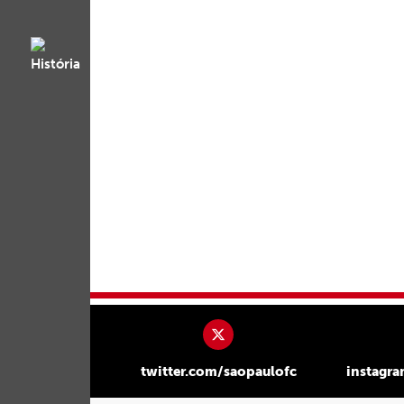
twitter.com/saopaulofc
instagr