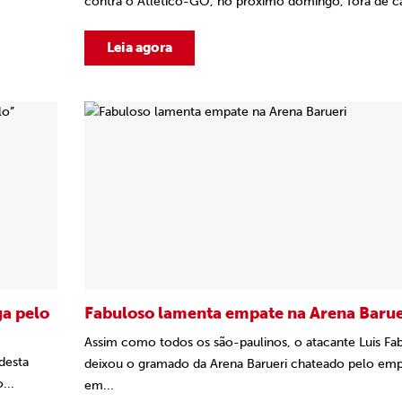
contra o Atlético-GO, no próximo domingo, fora de cas
Leia agora
ga pelo
Fabuloso lamenta empate na Arena Barue
Assim como todos os são-paulinos, o atacante Luis Fa
desta
deixou o gramado da Arena Barueri chateado pelo em
...
em...