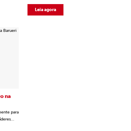
Leia agora
ro na
mente para
deres...