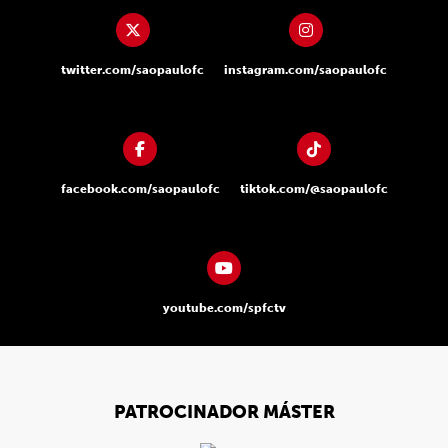
twitter.com/saopaulofc
instagram.com/saopaulofc
facebook.com/saopaulofc
tiktok.com/@saopaulofc
youtube.com/spfctv
PATROCINADOR MÁSTER