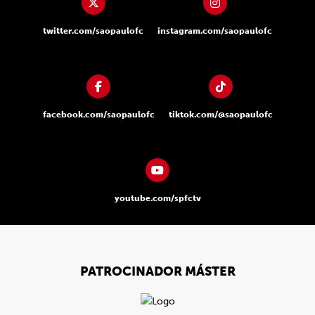
twitter.com/saopaulofc
instagram.com/saopaulofc
facebook.com/saopaulofc
tiktok.com/@saopaulofc
youtube.com/spfctv
PATROCINADOR MÁSTER