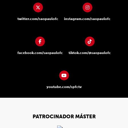
twitter.com/saopaulofc
instagram.com/saopaulofc
facebook.com/saopaulofc
tiktok.com/@saopaulofc
youtube.com/spfctv
PATROCINADOR MÁSTER