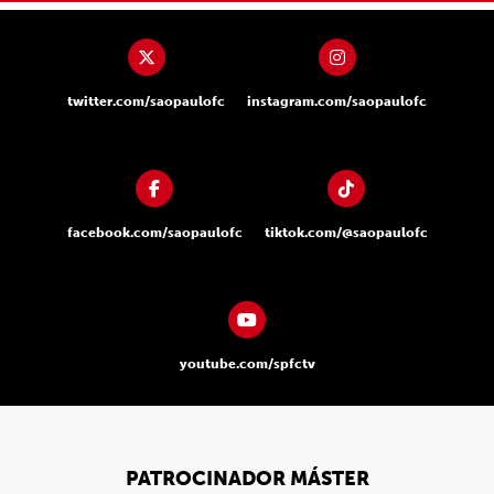
twitter.com/saopaulofc
instagram.com/saopaulofc
facebook.com/saopaulofc
tiktok.com/@saopaulofc
youtube.com/spfctv
PATROCINADOR MÁSTER