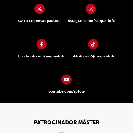
twitter.com/saopaulofc
instagram.com/saopaulofc
facebook.com/saopaulofc
tiktok.com/@saopaulofc
youtube.com/spfctv
PATROCINADOR MÁSTER