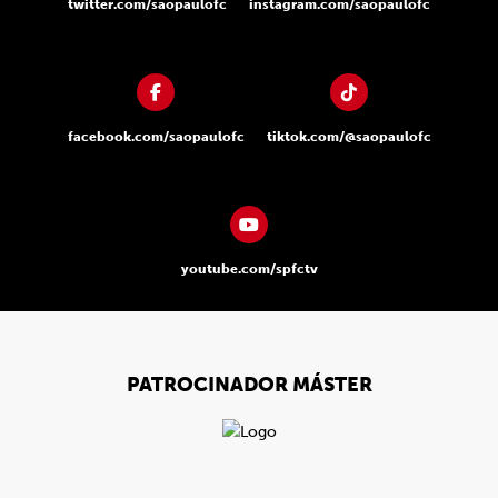
twitter.com/saopaulofc
instagram.com/saopaulofc
facebook.com/saopaulofc
tiktok.com/@saopaulofc
youtube.com/spfctv
PATROCINADOR MÁSTER