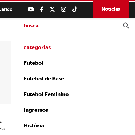
Notícias
uerido
categorias
Futebol
Futebol de Base
Futebol Feminino
Ingressos
l
no
História
la...