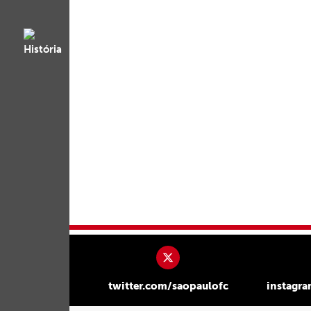
twitter.com/saopaulofc
instagr