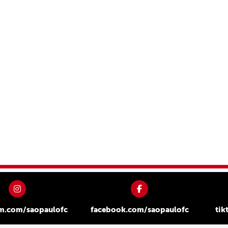
am.com/saopaulofc
facebook.com/saopaulofc
tik