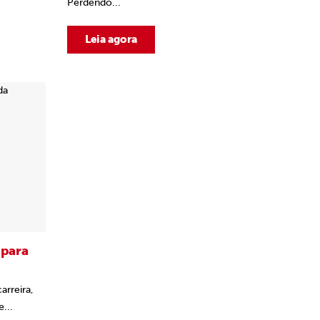
Perdendo...
Leia agora
 para
arreira,
...