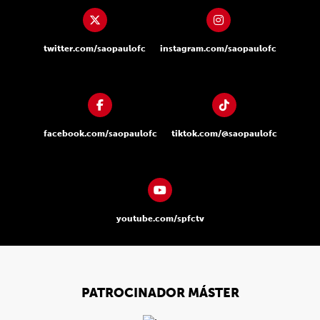
twitter.com/saopaulofc
instagram.com/saopaulofc
facebook.com/saopaulofc
tiktok.com/@saopaulofc
youtube.com/spfctv
PATROCINADOR MÁSTER