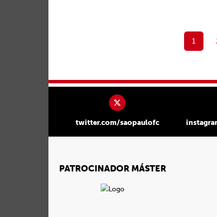
1
twitter.com/saopaulofc
instagr
PATROCINADOR MÁSTER