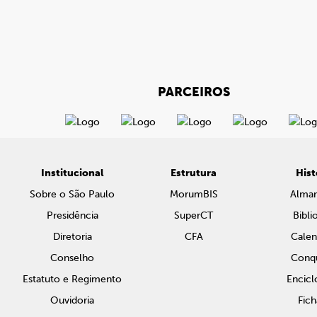
PARCEIROS
Institucional
Estrutura
Hist
Sobre o São Paulo
MorumBIS
Alma
Presidência
SuperCT
Bibli
Diretoria
CFA
Calen
Conselho
Conqu
Estatuto e Regimento
Encicl
Ouvidoria
Fich