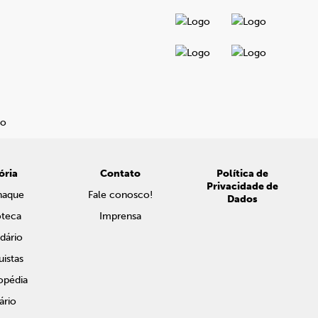
ória
Contato
Política de
Privacidade de
naque
Fale conosco!
Dados
oteca
Imprensa
dário
istas
opédia
ário