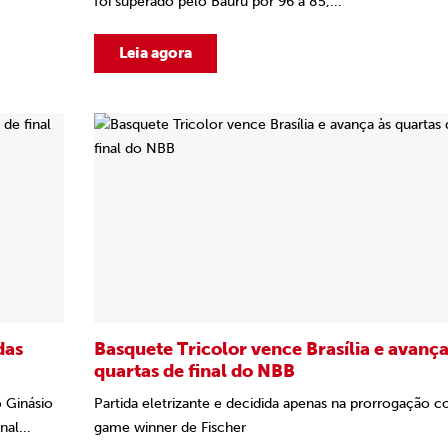
foi superado pelo Bauru por 96 a 85,...
Leia agora
das
Basquete Tricolor vence Brasília e avança
quartas de final do NBB
o Ginásio
Partida eletrizante e decidida apenas na prorrogação 
al...
game winner de Fischer