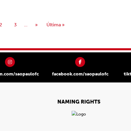
2
3
...
»
Última »
am.com/saopaulofc
facebook.com/saopaulofc
tik
NAMING RIGHTS