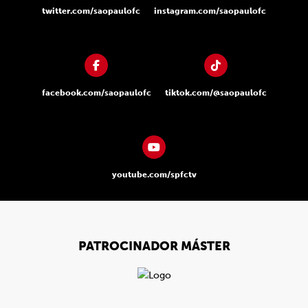
twitter.com/saopaulofc
instagram.com/saopaulofc
facebook.com/saopaulofc
tiktok.com/@saopaulofc
youtube.com/spfctv
PATROCINADOR MÁSTER