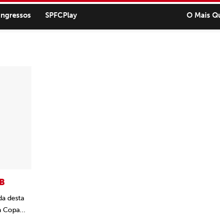
ingressos
SPFCPlay
O Mais Q
RB
da desta
 Copa...