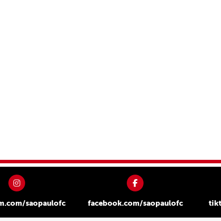
am.com/saopaulofc
facebook.com/saopaulofc
tik