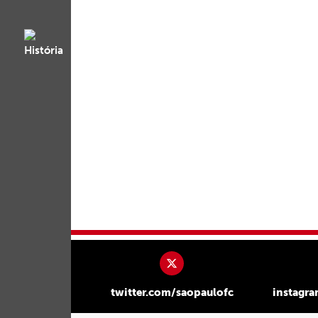
twitter.com/saopaulofc
instagr