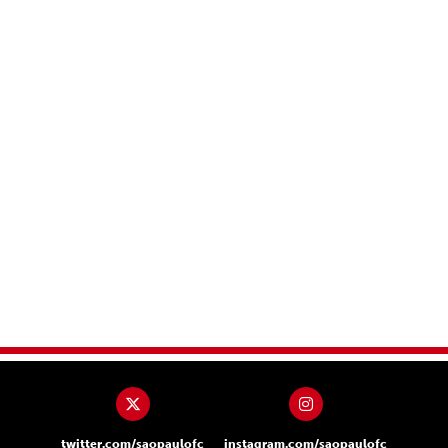
twitter.com/saopaulofc
instagram.com/saopaulofc