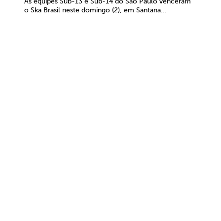
As equipes Sub-13 e Sub-14 do São Paulo venceram
o Ska Brasil neste domingo (2), em Santana...