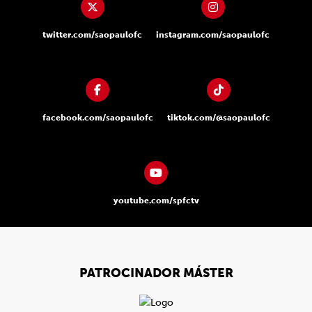
twitter.com/saopaulofc
instagram.com/saopaulofc
facebook.com/saopaulofc
tiktok.com/@saopaulofc
youtube.com/spfctv
PATROCINADOR MÁSTER