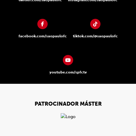
twitter.com/saopaulofc
instagram.com/saopaulofc
facebook.com/saopaulofc
tiktok.com/@saopaulofc
youtube.com/spfctv
PATROCINADOR MÁSTER