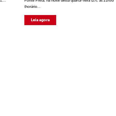
,...
Ponte Preta, na noite desta quarta-feira (27), às 21h50
(horário...
Leia agora