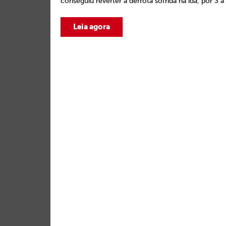
conseguiu reverter a derrota sofrida na ida, por 3 a 1
Leia agora