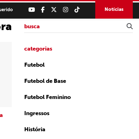
Notícias
uerido
ora
categorias
Futebol
Futebol de Base
Futebol Feminino
Ingressos
da
História