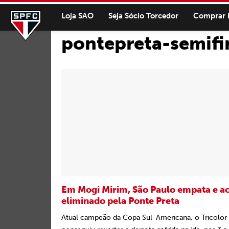
Loja SAO
Seja Sócio Torcedor
Comprar 
pontepreta-semifi
Em Mogi Mirim, São Paulo empata e a
eliminado pela Ponte Preta
Atual campeão da Copa Sul-Americana, o Tricolor