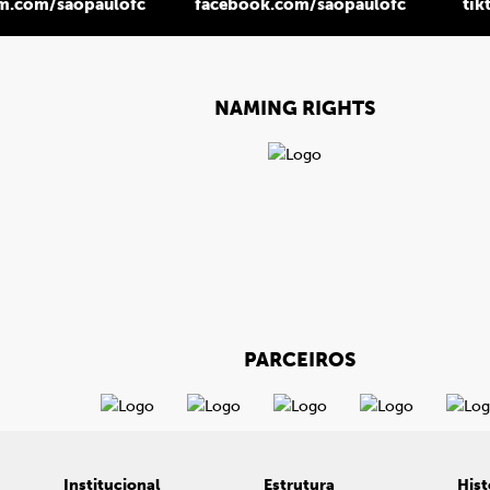
am.com/saopaulofc
facebook.com/saopaulofc
tik
NAMING RIGHTS
PARCEIROS
Institucional
Estrutura
Hist