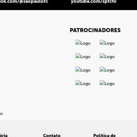
tok.com/@saopaulofc
youtube.com/spfctv
PATROCINADORES
ória
Contato
Política de