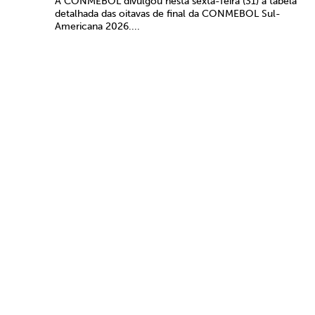
A CONMEBOL divulgou nesta sexta-feira (31) a tabela
detalhada das oitavas de final da CONMEBOL Sul-
Americana 2026....