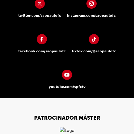
twitter.com/saopaulofc
instagram.com/saopaulofc
facebook.com/saopaulofc
tiktok.com/@saopaulofc
youtube.com/spfctv
PATROCINADOR MÁSTER